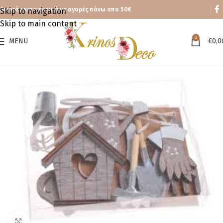
Δωρεάν μεταφορικά με αγορές πάνω απο 50€
Skip to navigation
Skip to main content
0
MENU
€
0,0
Click to enlarge