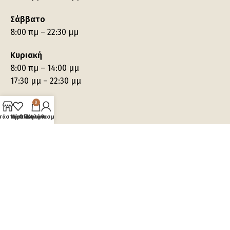
Σάββατο
8:00 πμ – 22:30 μμ
Κυριακή
8:00 πμ – 14:00 μμ
17:30 μμ – 22:30 μμ
0
τάστημα
Wishlist
Ο λογαριασμός μου
Καλάθι