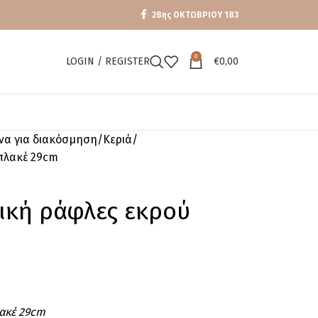
28ης ΟΚΤΩΒΡΙΟΥ 183
0
LOGIN / REGISTER
€
0,00
ενα για διακόσμηση
Κεριά
πλακέ 29cm
κή ράφλες εκρού
ακέ 29cm