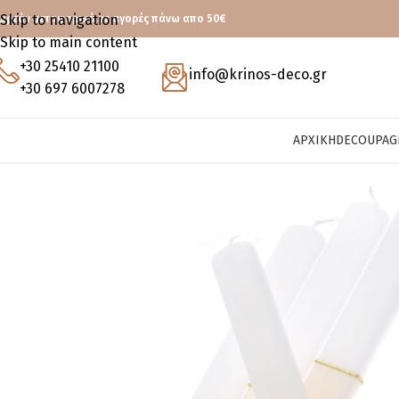
Skip to navigation
ωρεάν μεταφορικά με αγορές πάνω απο 50€
Skip to main content
+30 25410 21100
info@krinos-deco.gr
+30 697 6007278
ΑΡΧΙΚΉ
DECOUPAG