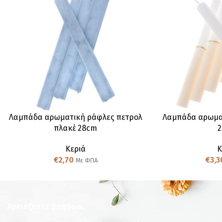
Λαμπάδα αρωματική ράφλες πετρολ
Λαμπάδα αρωμα
πλακέ 28cm
Κεριά
Κ
€
2,70
€
3,3
Με ΦΠΑ
Χρειάζεστε βοήθεια;