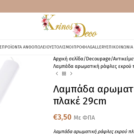
E
ΠΡΟΪΌΝΤΑ ΑΝΘΟΠΩΛΕΊΟΥ
ΣΤΟΛΙΣΜΟΊ
ΠΡΟΦΊΛ
GALLERY
ΕΠΙΚΟΙΝΩΝΊΑ
Αρχική σελίδα
Decoupage
Αντικείμ
Λαμπάδα αρωματική ράφλες εκρού 
Λαμπάδα αρωματι
πλακέ 29cm
€
3,50
Με ΦΠΑ
λαμπάδα αρωματική ράφλες εκρού πλ