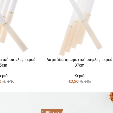
τική ράφλες εκρού
Λαμπάδα αρωματική ράφλες εκρού
25cm
37cm
εριά
Κεριά
0
€
3,50
Με ΦΠΑ
Με ΦΠΑ
Επικοινωνία