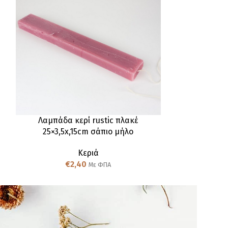
Λαμπάδα κερί rustic πλακέ
Λαμπάδα κε
25×3,5x,15cm σάπιο μήλο
πλα
Κεριά
€
2,40
€
Με ΦΠΑ