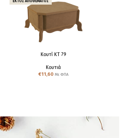
ΕΚΤΌΣ ΑΠΟΘΈΜΑΤΟΣ
Κουτί KT 79
Κουτιά
€
11,60
Με ΦΠΑ
Κο
€