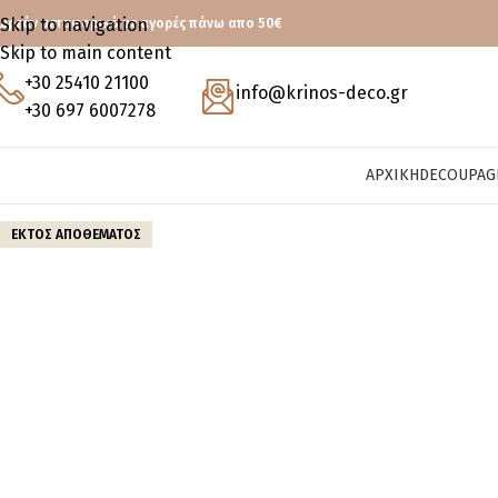
Skip to navigation
ωρεάν μεταφορικά με αγορές πάνω απο 50€
Skip to main content
+30 25410 21100
info@krinos-deco.gr
+30 697 6007278
ΑΡΧΙΚΉ
DECOUPAG
ΕΚΤΌΣ ΑΠΟΘΈΜΑΤΟΣ