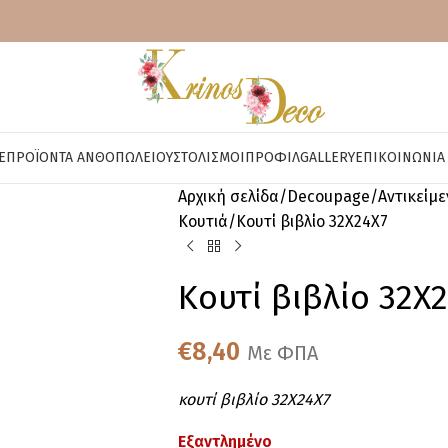
E
ΠΡΟΪΌΝΤΑ ΑΝΘΟΠΩΛΕΊΟΥ
ΣΤΟΛΙΣΜΟΊ
ΠΡΟΦΊΛ
GALLERY
ΕΠΙΚΟΙΝΩΝΊΑ
Αρχική σελίδα
Decoupage
Αντικείμ
Κουτιά
Κουτί βιβλίο 32X24X7
Κουτί βιβλίο 32X
€
8,40
Με ΦΠΑ
κουτί βιβλίο 32X24X7
Εξαντλημένο