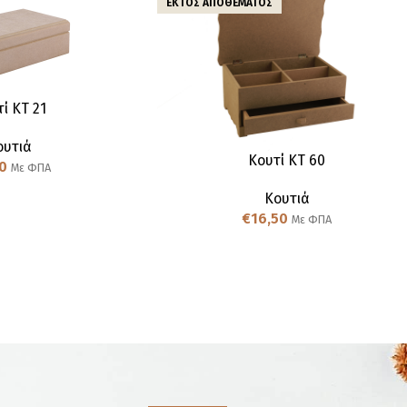
ΕΚΤΌΣ ΑΠΟΘΈΜΑΤΟΣ
ί KT 21
ουτιά
Κουτί KT 60
0
Με ΦΠΑ
Κουτιά
€
16,50
Με ΦΠΑ