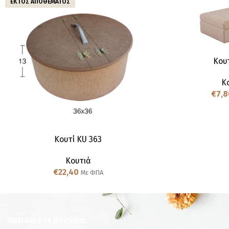
ΕΚΤΌΣ ΑΠΟΘΈΜΑΤΟΣ
Κουτ
Κ
€
7,8
Kουτί KU 363
Κουτιά
€
22,40
Με ΦΠΑ
Χρειάζεστε βοήθεια;