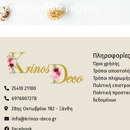
Επικοινωνήστε μαζί μας
Πληροφορίε
Όροι χρήσης
Τρόποι αποστολή
Τρόποι πληρωμή
Πολιτική επιστρ
25410 21100
Πολιτική προστα
6976007278
δεδομένων
28ης Οκτωβρίου 182 - Ξάνθη
info@krinos-deco.gr
Facebook