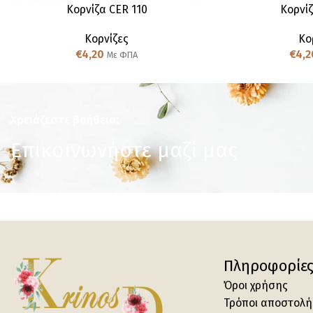
Κορνίζα CER 110
Κορνίζ
Κορνίζες
Κο
€
4,20
€
4,2
Με ΦΠΑ
Χρειάζεστε βοήθεια;
Επικοινωνήστε μαζί μας
Πληροφορίε
Όροι χρήσης
Τρόποι αποστολή