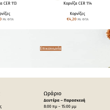
α CER 113
Κορνίζα CER 114
ρνίζες
Κορνίζες
0
€
4,20
Με ΦΠΑ
Με ΦΠΑ
Επικοινωνία
ς
Ωράριο
Δευτέρα – Παρασκευή
ς
8:00 πμ – 15:00 μμ