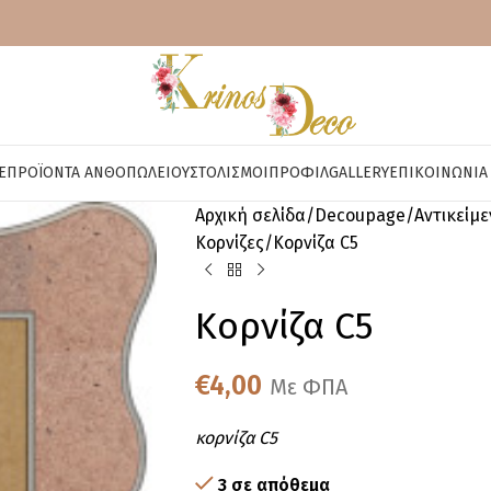
E
ΠΡΟΪΌΝΤΑ ΑΝΘΟΠΩΛΕΊΟΥ
ΣΤΟΛΙΣΜΟΊ
ΠΡΟΦΊΛ
GALLERY
ΕΠΙΚΟΙΝΩΝΊΑ
Αρχική σελίδα
Decoupage
Αντικείμ
Κορνίζες
Κορνίζα C5
Κορνίζα C5
€
4,00
Με ΦΠΑ
κορνίζα C5
3 σε απόθεμα