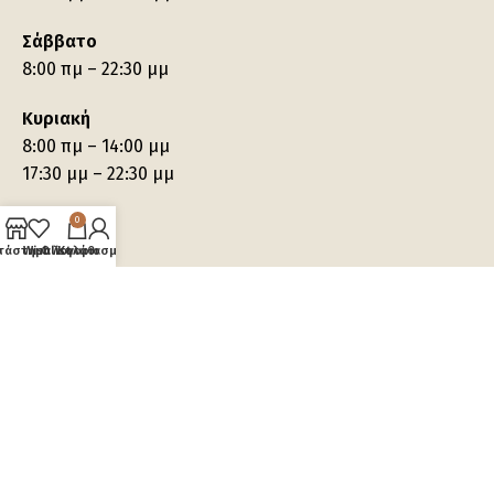
Σάββατο
8:00 πμ – 22:30 μμ
Κυριακή
8:00 πμ – 14:00 μμ
17:30 μμ – 22:30 μμ
0
τάστημα
Wishlist
Ο λογαριασμός μου
Καλάθι