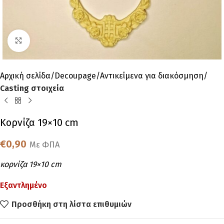
Click to enlarge
Αρχική σελίδα
Decoupage
Αντικείμενα για διακόσμηση
Casting στοιχεία
Κορνίζα 19×10 cm
€
0,90
Με ΦΠΑ
κορνίζα 19×10 cm
Εξαντλημένο
Προσθήκη στη λίστα επιθυμιών