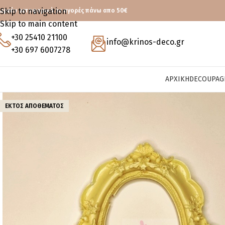
Skip to navigation
ωρεάν μεταφορικά με αγορές πάνω απο 50€
Skip to main content
+30 25410 21100
info@krinos-deco.gr
+30 697 6007278
ΑΡΧΙΚΉ
DECOUPAG
ΕΚΤΌΣ ΑΠΟΘΈΜΑΤΟΣ