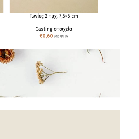
Γωνίες 2 τμχ. 7,5×5 cm
Διακοσμητικά 
Casting στοιχεία
Cas
€
0,60
€
Με ΦΠΑ