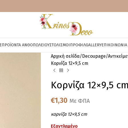
E
ΠΡΟΪΌΝΤΑ ΑΝΘΟΠΩΛΕΊΟΥ
ΣΤΟΛΙΣΜΟΊ
ΠΡΟΦΊΛ
GALLERY
ΕΠΙΚΟΙΝΩΝΊΑ
Αρχική σελίδα
Decoupage
Αντικείμ
Κορνίζα 12×9,5 cm
Κορνίζα 12×9,5 c
€
1,30
Με ΦΠΑ
κορνίζα 12×9,5 cm
Εξαντλημένο