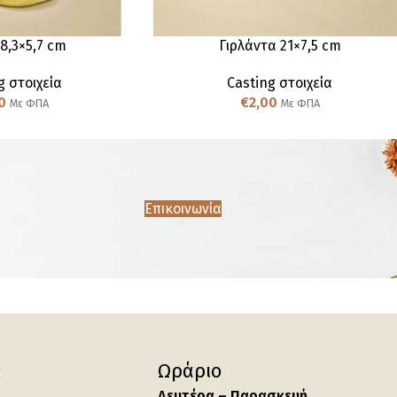
8,3×5,7 cm
Γιρλάντα 21×7,5 cm
g στοιχεία
Casting στοιχεία
0
€
2,00
Με ΦΠΑ
Με ΦΠΑ
Επικοινωνία
ς
Ωράριο
Δευτέρα – Παρασκευή