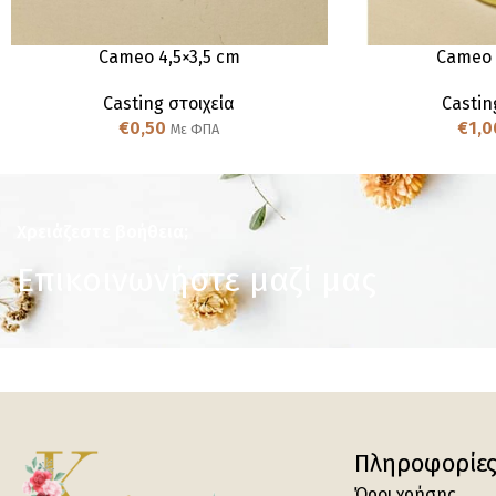
Cameo 4,5×3,5 cm
Cameo 
Casting στοιχεία
Castin
€
0,50
€
1,0
Με ΦΠΑ
Χρειάζεστε βοήθεια;
Επικοινωνήστε μαζί μας
Πληροφορίε
Όροι χρήσης