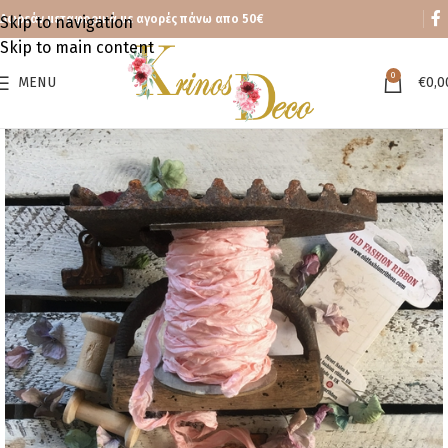
Δωρεάν μεταφορικά με αγορές πάνω απο 50€
Skip to navigation
Skip to main content
0
MENU
€
0,0