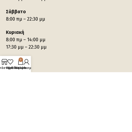
Σάββατο
8:00 πμ – 22:30 μμ
Κυριακή
8:00 πμ – 14:00 μμ
17:30 μμ – 22:30 μμ
0
τάστημα
Wishlist
Ο λογαριασμός μου
Καλάθι