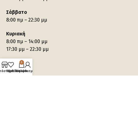
Σάββατο
8:00 πμ – 22:30 μμ
Κυριακή
8:00 πμ – 14:00 μμ
17:30 μμ – 22:30 μμ
0
τάστημα
Wishlist
Ο λογαριασμός μου
Καλάθι