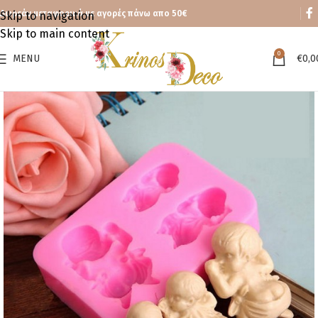
Δωρεάν μεταφορικά με αγορές πάνω απο 50€
Skip to navigation
Skip to main content
0
MENU
€
0,0