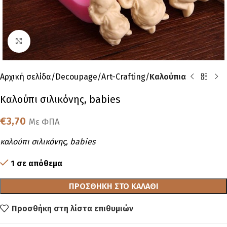
Click to enlarge
Αρχική σελίδα
Decoupage
Art-Crafting
Καλούπια
Καλούπι σιλικόνης, babies
€
3,70
Με ΦΠΑ
καλούπι σιλικόνης, babies
1 σε απόθεμα
ΠΡΟΣΘΉΚΗ ΣΤΟ ΚΑΛΆΘΙ
Προσθήκη στη λίστα επιθυμιών