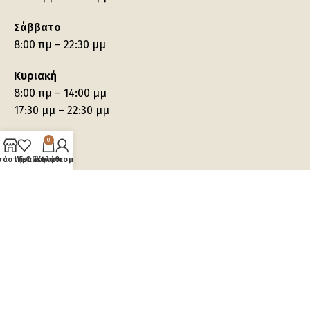
Σάββατο
8:00 πμ – 22:30 μμ
Κυριακή
8:00 πμ – 14:00 μμ
17:30 μμ – 22:30 μμ
0
τάστημα
Wishlist
Ο λογαριασμός μου
Καλάθι