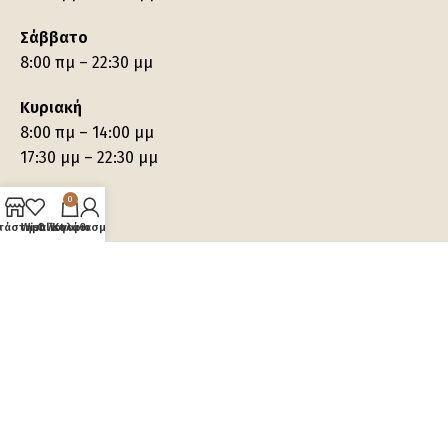
Σάββατο
8:00 πμ – 22:30 μμ
Κυριακή
8:00 πμ – 14:00 μμ
17:30 μμ – 22:30 μμ
0
τάστημα
Wishlist
Ο λογαριασμός μου
Καλάθι