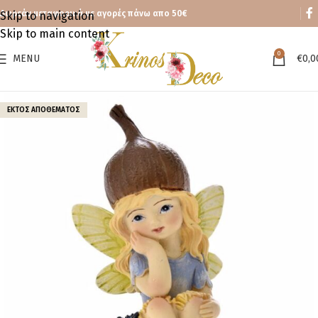
Δωρεάν μεταφορικά με αγορές πάνω απο 50€
Skip to navigation
Skip to main content
0
MENU
€
0,0
ΕΚΤΌΣ ΑΠΟΘΈΜΑΤΟΣ