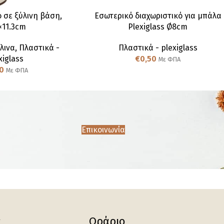
 σε ξύλινη βάση,
Εσωτερικό διαχωριστικό για μπάλα
×11.3cm
Plexiglass Ø8cm
λινα
,
Πλαστικά -
Πλαστικά - plexiglass
xiglass
€
0,50
Με ΦΠΑ
0
Με ΦΠΑ
Επικοινωνία
ς
Ωράριο