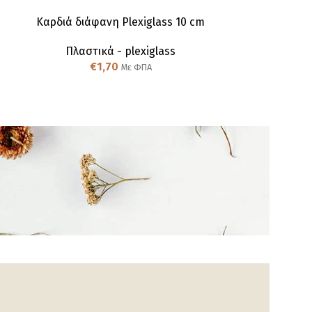
Καρδιά διάφανη Plexiglass 10 cm
Μπάλα διαφα
Πλαστικά - plexiglass
Πλαστι
€
1,70
€
Με ΦΠΑ