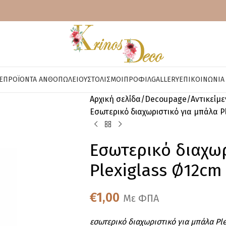
E
ΠΡΟΪΌΝΤΑ ΑΝΘΟΠΩΛΕΊΟΥ
ΣΤΟΛΙΣΜΟΊ
ΠΡΟΦΊΛ
GALLERY
ΕΠΙΚΟΙΝΩΝΊΑ
Αρχική σελίδα
Decoupage
Αντικείμ
Εσωτερικό διαχωριστικό για μπάλα P
Εσωτερικό διαχωρ
Plexiglass Ø12cm
€
1,00
Με ΦΠΑ
εσωτερικό διαχωριστικό για μπάλα Pl