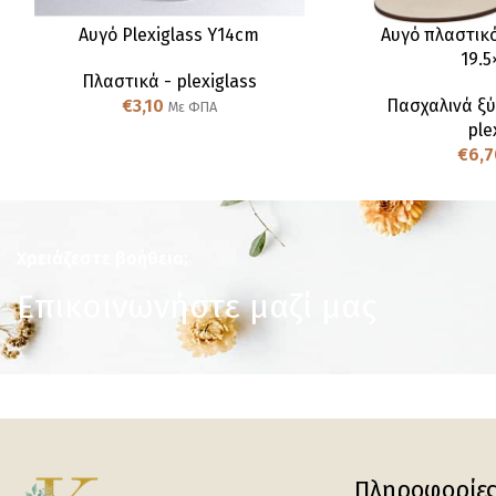
Αυγό Plexiglass Υ14cm
Αυγό πλαστικό
19.5
Πλαστικά - plexiglass
€
3,10
Πασχαλινά ξύ
Με ΦΠΑ
ple
€
6,7
Χρειάζεστε βοήθεια;
Επικοινωνήστε μαζί μας
Πληροφορίε