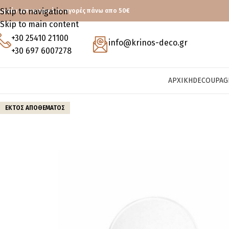
Skip to navigation
ωρεάν μεταφορικά με αγορές πάνω απο 50€
Skip to main content
+30 25410 21100
info@krinos-deco.gr
+30 697 6007278
ΑΡΧΙΚΉ
DECOUPAG
ΕΚΤΌΣ ΑΠΟΘΈΜΑΤΟΣ