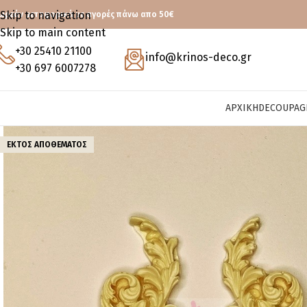
Skip to navigation
ωρεάν μεταφορικά με αγορές πάνω απο 50€
Skip to main content
+30 25410 21100
info@krinos-deco.gr
+30 697 6007278
ΑΡΧΙΚΉ
DECOUPAG
ΕΚΤΌΣ ΑΠΟΘΈΜΑΤΟΣ