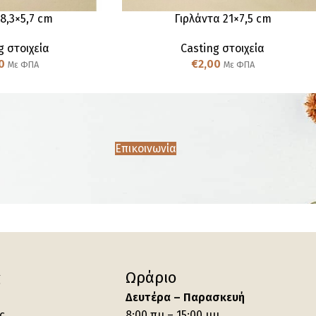
8,3×5,7 cm
Γιρλάντα 21×7,5 cm
g στοιχεία
Casting στοιχεία
0
€
2,00
Με ΦΠΑ
Με ΦΠΑ
Επικοινωνία
ς
Ωράριο
Δευτέρα – Παρασκευή
ς
8:00 πμ – 15:00 μμ