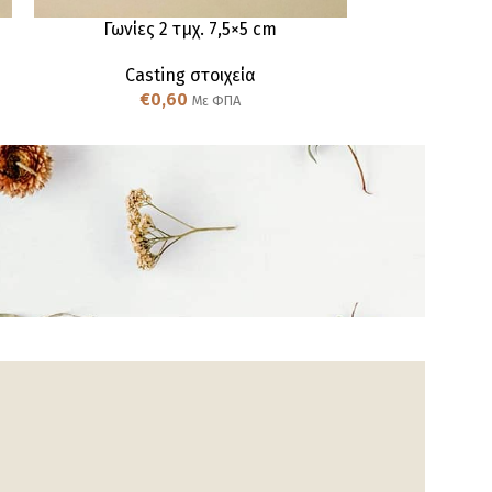
Γωνίες 2 τμχ. 7,5×5 cm
Διακοσμητικά σ
Casting στοιχεία
Cas
€
0,60
€
Με ΦΠΑ