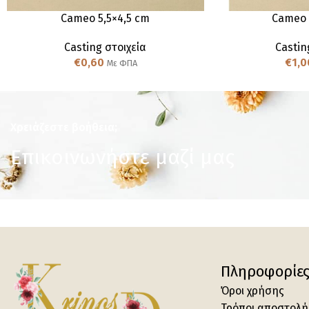
Cameo 5,5×4,5 cm
Cameo 
Casting στοιχεία
Castin
€
0,60
€
1,0
Με ΦΠΑ
Χρειάζεστε βοήθεια;
Επικοινωνήστε μαζί μας
Πληροφορίε
Όροι χρήσης
Τρόποι αποστολή