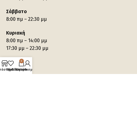
Σάββατο
8:00 πμ – 22:30 μμ
Κυριακή
8:00 πμ – 14:00 μμ
17:30 μμ – 22:30 μμ
0
τάστημα
Wishlist
Ο λογαριασμός μου
Καλάθι