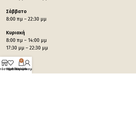
Σάββατο
8:00 πμ – 22:30 μμ
Κυριακή
8:00 πμ – 14:00 μμ
17:30 μμ – 22:30 μμ
0
τάστημα
Wishlist
Ο λογαριασμός μου
Καλάθι