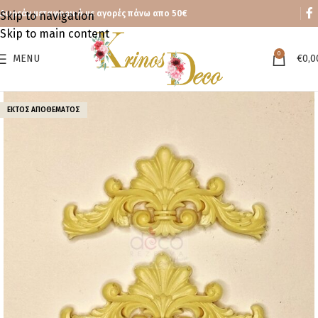
Δωρεάν μεταφορικά με αγορές πάνω απο 50€
Skip to navigation
Skip to main content
0
MENU
€
0,0
ΕΚΤΌΣ ΑΠΟΘΈΜΑΤΟΣ