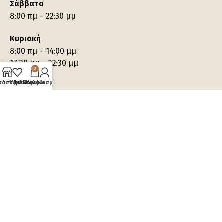
Σάββατο
8:00 πμ – 22:30 μμ
Κυριακή
8:00 πμ – 14:00 μμ
17:30 μμ – 22:30 μμ
0
τάστημα
Wishlist
Ο λογαριασμός μου
Καλάθι