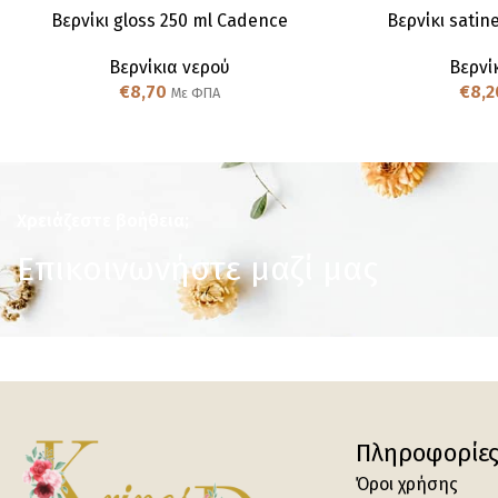
Βερνίκι gloss 250 ml Cadence
Βερνίκι satin
Βερνίκια νερού
Βερνί
€
8,70
€
8,2
Με ΦΠΑ
Χρειάζεστε βοήθεια;
Επικοινωνήστε μαζί μας
Πληροφορίε
Όροι χρήσης