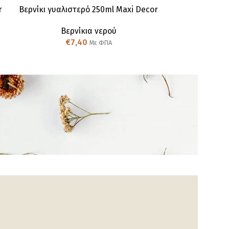
r
Βερνίκι γυαλιστερό 250ml Maxi Decor
Βερνίκι μα
Βερνίκια νερού
Βερ
€
7,40
€
Με ΦΠΑ