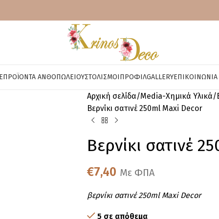
E
ΠΡΟΪΌΝΤΑ ΑΝΘΟΠΩΛΕΊΟΥ
ΣΤΟΛΙΣΜΟΊ
ΠΡΟΦΊΛ
GALLERY
ΕΠΙΚΟΙΝΩΝΊΑ
Αρχική σελίδα
Media-Χημικά Υλικά
Βερνίκι σατινέ 250ml Maxi Decor
Βερνίκι σατινέ 2
€
7,40
Με ΦΠΑ
βερνίκι σατινέ 250ml Maxi Decor
5 σε απόθεμα