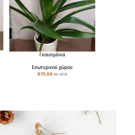
Γκουσμάνια
Σ
Εσωτερικού χώρου
Εσωτ
€
15,00
€
1
Με ΦΠΑ