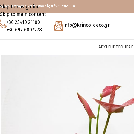
Skip to navigation
ωρεάν μεταφορικά με αγορές πάνω απο 50€
Skip to main content
+30 25410 21100
info@krinos-deco.gr
+30 697 6007278
ΑΡΧΙΚΉ
DECOUPAG