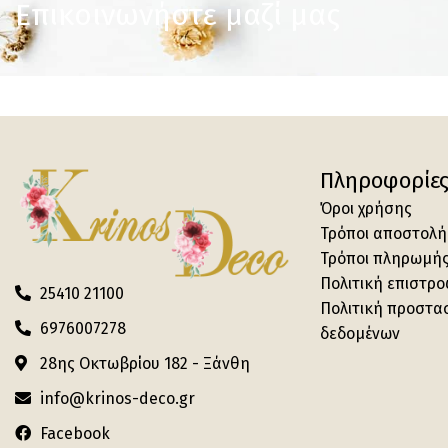
Επικοινωνήστε μαζί μας
Πληροφορίε
Όροι χρήσης
Τρόποι αποστολή
Τρόποι πληρωμή
Πολιτική επιστρ
25410 21100
Πολιτική προστα
6976007278
δεδομένων
28ης Οκτωβρίου 182 - Ξάνθη
info@krinos-deco.gr
Facebook