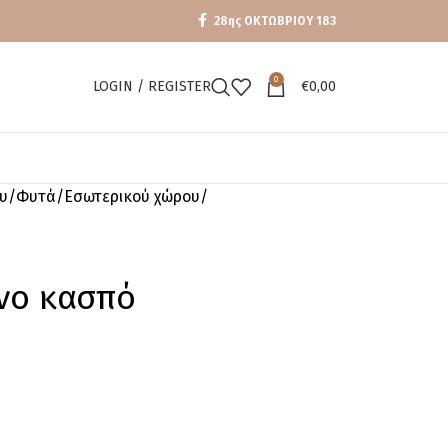
28ης ΟΚΤΩΒΡΙΟΥ 183
0
LOGIN / REGISTER
€
0,00
υ
Φυτά
Εσωτερικού χώρου
ινο κασπό