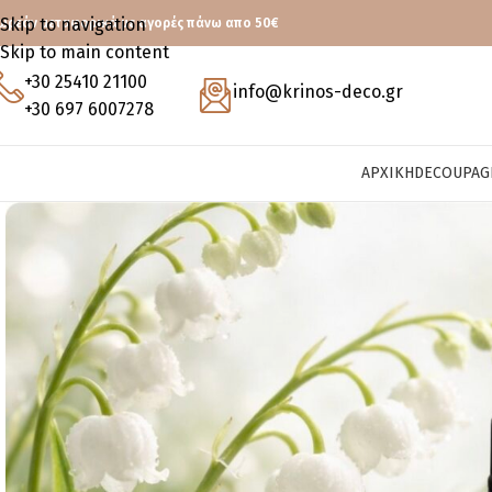
Skip to navigation
ωρεάν μεταφορικά με αγορές πάνω απο 50€
Skip to main content
+30 25410 21100
info@krinos-deco.gr
+30 697 6007278
ΑΡΧΙΚΉ
DECOUPAG