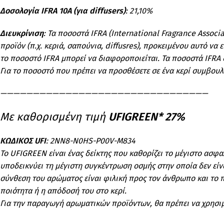
Δοσολογία IFRA 10A (για diffusers)
: 21,10%
Διευκρίνιση
: Τα ποσοστά IFRA (International Fragrance Assoc
προϊόν (π.χ. κεριά, σαπούνια, diffusres), προκειμένου αυτό ν
το ποσοστό IFRA μπορεί να διαφοροποιείται. Τα ποσοστά IFRA 
Για το ποσοστό που πρέπει να προσθέσετε σε ένα κερί συμβουλε
————————————————————————————————
Με καθορισμένη τιμή
UFIGREEN* 27%
ΚΩΔΙΚΟΣ UFI
: 2NN8-N0HS-P00V-M834
Το UFIGREEN είναι ένας δείκτης που καθορίζει το μέγιστο ασφ
υποδεικνύει τη μέγιστη συγκέντρωση οσμής στην οποία δεν είν
σύνθεση του αρώματος είναι φιλική προς τον άνθρωπο και το π
ποιότητα ή η απόδοσή του στο κερί.
Για την παραγωγή αρωματικών προϊόντων, θα πρέπει να χρησι