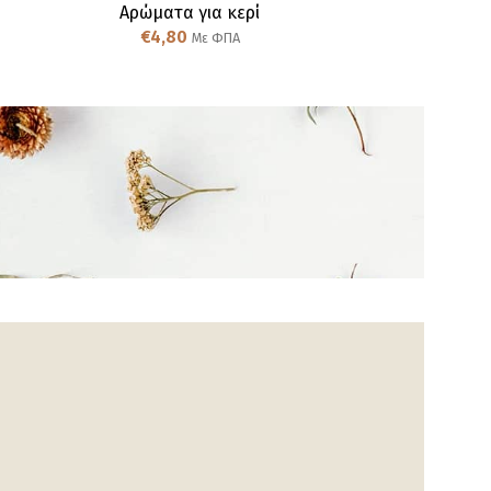
Αρώματα για κερί
Αρώμ
€
4,80
€
Με ΦΠΑ