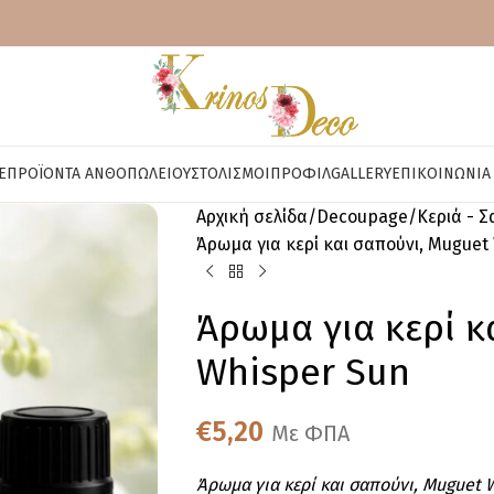
E
ΠΡΟΪΌΝΤΑ ΑΝΘΟΠΩΛΕΊΟΥ
ΣΤΟΛΙΣΜΟΊ
ΠΡΟΦΊΛ
GALLERY
ΕΠΙΚΟΙΝΩΝΊΑ
Αρχική σελίδα
Decoupage
Κεριά - Σ
Άρωμα για κερί και σαπούνι, Muguet
Άρωμα για κερί κ
Whisper Sun
€
5,20
Με ΦΠΑ
Άρωμα για κερί και σαπούνι, Muguet 