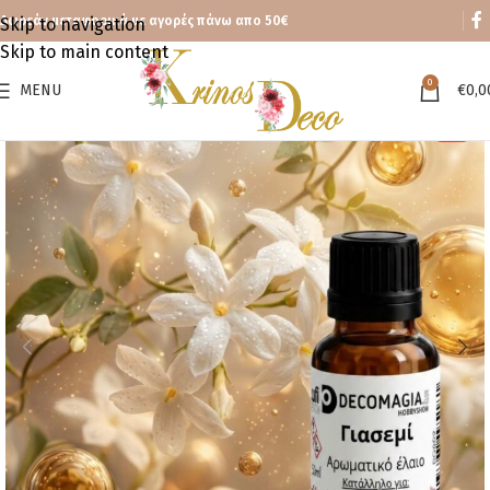
Δωρεάν μεταφορικά με αγορές πάνω απο 50€
Skip to navigation
Skip to main content
0
MENU
€
0,0