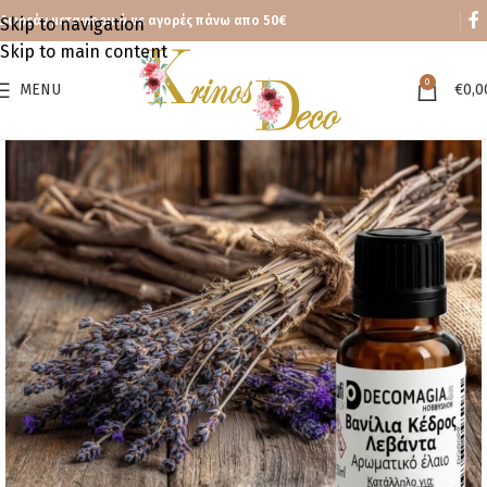
Δωρεάν μεταφορικά με αγορές πάνω απο 50€
Skip to navigation
Skip to main content
0
MENU
€
0,0