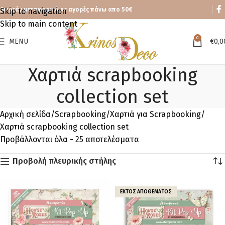
Δωρεάν μεταφορικά με αγορές πάνω απο 50€
Skip to navigation
Skip to main content
0
MENU
€
0,0
Χαρτιά scrapbooking
collection set
Αρχική σελίδα
Scrapbooking
Χαρτιά για Scrapbooking
Χαρτιά scrapbooking collection set
Προβάλλονται όλα - 25 αποτελέσματα
Προβολή πλευρικής στήλης
ΕΚΤΌΣ ΑΠΟΘΈΜΑΤΟΣ