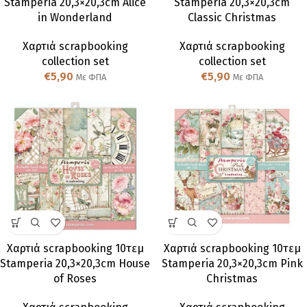
Stamperia 20,3×20,3cm Alice
Stamperia 20,3×20,3cm
in Wonderland
Classic Christmas
Χαρτιά scrapbooking
Χαρτιά scrapbooking
collection set
collection set
€
5,90
€
5,90
Με ΦΠΑ
Με ΦΠΑ
Χαρτιά scrapbooking 10τεμ
Χαρτιά scrapbooking 10τεμ
Stamperia 20,3×20,3cm House
Stamperia 20,3×20,3cm Pink
of Roses
Christmas