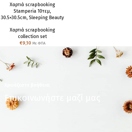
Χαρτιά scrapbooking
Stamperia 10τεμ,
30.5×30.5cm, Sleeping Beauty
Χαρτιά scrapbooking
collection set
€
9,10
Με ΦΠΑ
Χρειάζεστε βοήθεια;
Επικοινωνήστε μαζί μας