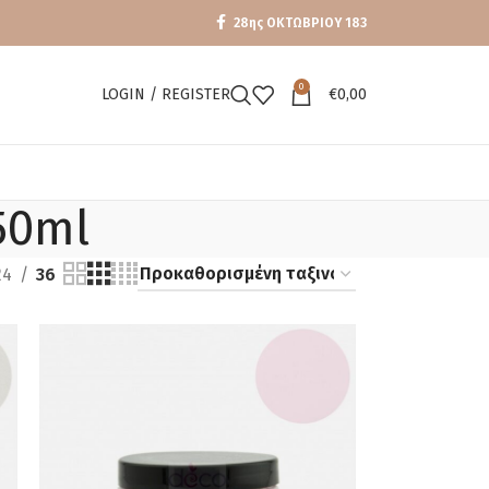
28ης ΟΚΤΩΒΡΙΟΥ 183
0
LOGIN / REGISTER
€
0,00
50ml
24
36