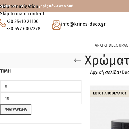
Skip to navigation
ωρεάν μεταφορικά με αγορές πάνω απο 50€
Skip to main content
+30 25410 21100
info@krinos-deco.gr
+30 697 6007278
ΑΡΧΙΚΉ
DECOUPAG
Χρώματ
ΤΙΜΉ
Αρχική σελίδα
De
ΕΚΤΌΣ ΑΠΟΘΈΜΑΤΟΣ
ΦΙΛΤΡΆΡΙΣΜΑ