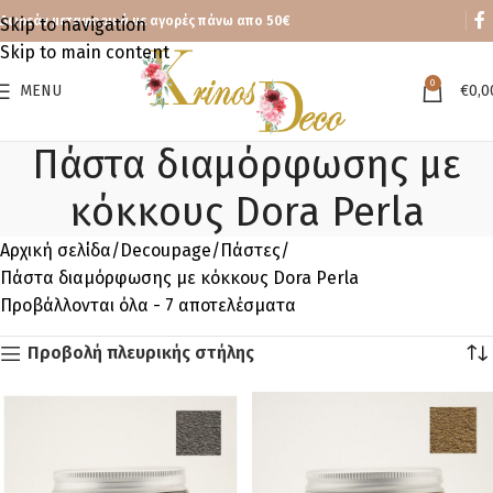
Δωρεάν μεταφορικά με αγορές πάνω απο 50€
Skip to navigation
Skip to main content
0
MENU
€
0,0
Πάστα διαμόρφωσης με
κόκκους Dora Perla
Αρχική σελίδα
Decoupage
Πάστες
Πάστα διαμόρφωσης με κόκκους Dora Perla
Προβάλλονται όλα - 7 αποτελέσματα
Προβολή πλευρικής στήλης