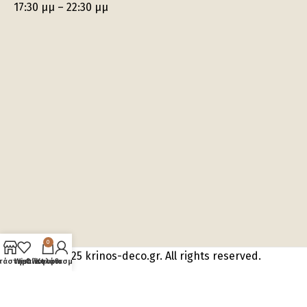
17:30 μμ – 22:30 μμ
0
2025 krinos-deco.gr. All rights reserved.
τάστημα
Wishlist
Ο λογαριασμός μου
Καλάθι
Created by
Techplace