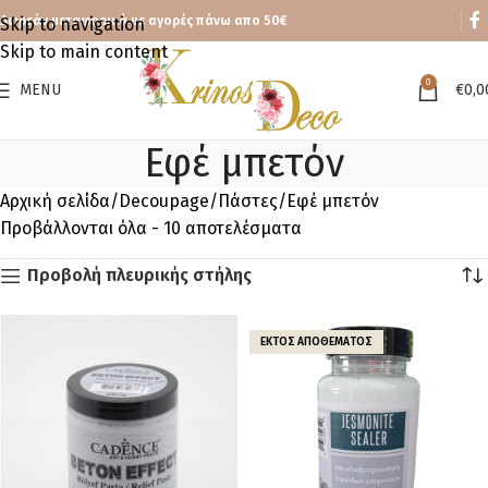
Δωρεάν μεταφορικά με αγορές πάνω απο 50€
Skip to navigation
Skip to main content
0
MENU
€
0,0
Εφέ μπετόν
Αρχική σελίδα
Decoupage
Πάστες
Εφέ μπετόν
Προβάλλονται όλα - 10 αποτελέσματα
Προβολή πλευρικής στήλης
ΕΚΤΌΣ ΑΠΟΘΈΜΑΤΟΣ