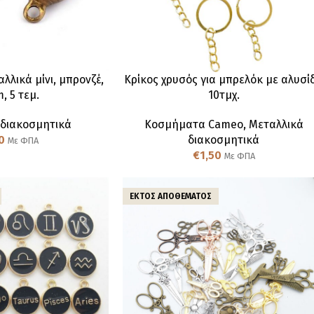
λλικά μίνι, μπρονζέ,
Κρίκος χρυσός για μπρελόκ με αλυσί
, 5 τεμ.
10τμχ.
 διακοσμητικά
Κοσμήματα Cameo
,
Μεταλλικά
0
διακοσμητικά
Με ΦΠΑ
€
1,50
Με ΦΠΑ
ΕΚΤΌΣ ΑΠΟΘΈΜΑΤΟΣ