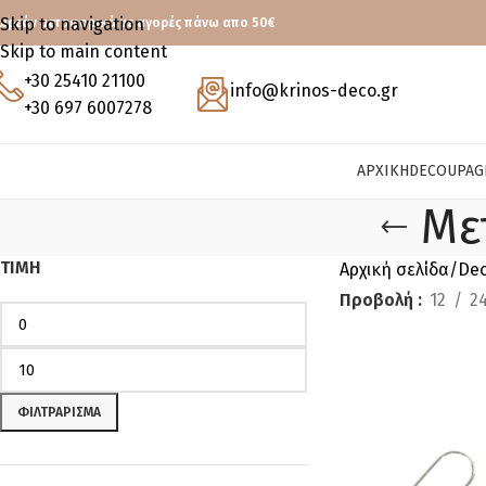
Skip to navigation
ωρεάν μεταφορικά με αγορές πάνω απο 50€
Skip to main content
+30 25410 21100
info@krinos-deco.gr
+30 697 6007278
ΑΡΧΙΚΉ
DECOUPAG
Με
ΤΙΜΉ
Αρχική σελίδα
De
Προβολή
12
2
ΦΙΛΤΡΆΡΙΣΜΑ