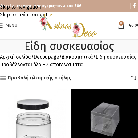
Δωρεάν μεταφορικά με αγορές πάνω απο 50€
Skip to navigation
Skip to main content
0
MENU
€
0,0
Είδη συσκευασίας
Αρχική σελίδα
Decoupage
Διακοσμητικά
Είδη συσκευασίας
Προβάλλονται όλα - 3 αποτελέσματα
Προβολή πλευρικής στήλης