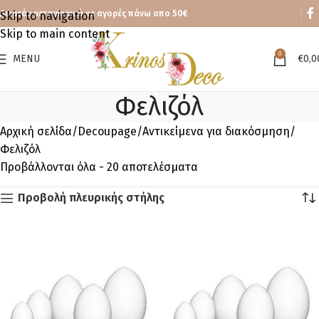
Δωρεάν μεταφορικά με αγορές πάνω απο 50€
Skip to navigation
Skip to main content
0
MENU
€
0,0
Φελιζόλ
Αρχική σελίδα
Decoupage
Αντικείμενα για διακόσμηση
Φελιζόλ
Προβάλλονται όλα - 20 αποτελέσματα
Προβολή πλευρικής στήλης