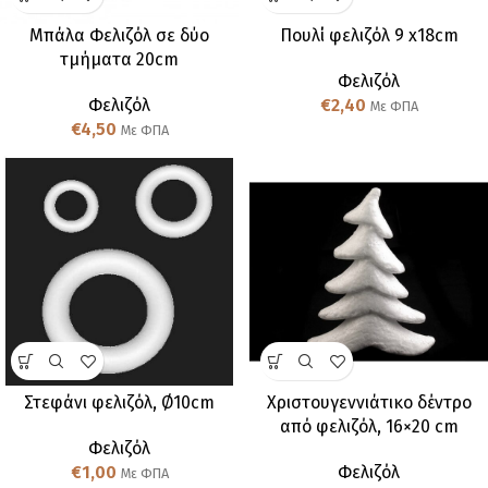
Μπάλα Φελιζόλ σε δύο
Πουλί φελιζόλ 9 x18cm
τμήματα 20cm
Φελιζόλ
Φελιζόλ
€
2,40
Με ΦΠΑ
€
4,50
Με ΦΠΑ
Στεφάνι φελιζόλ, Ø10cm
Χριστουγεννιάτικο δέντρο
από φελιζόλ, 16×20 cm
Φελιζόλ
€
1,00
Φελιζόλ
Με ΦΠΑ