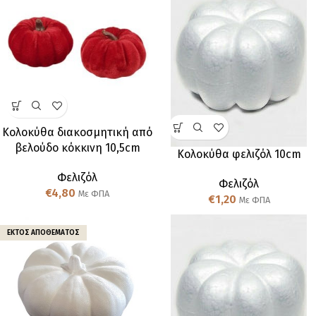
Κολοκύθα διακοσμητική από
βελούδο κόκκινη 10,5cm
Κολοκύθα φελιζόλ 10cm
Φελιζόλ
Φελιζόλ
€
4,80
Με ΦΠΑ
€
1,20
Με ΦΠΑ
ΕΚΤΌΣ ΑΠΟΘΈΜΑΤΟΣ