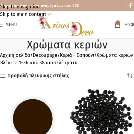
Δωρεάν μεταφορικά με αγορές πάνω απο 50€
Skip to navigation
Skip to main content
0
MENU
€
0,0
Χρώματα κεριών
Αρχική σελίδα
Decoupage
Κεριά - Σαπούνι
Χρώματα κεριών
Βλέπετε 1–36 από 38 αποτελέσματα
Προβολή πλευρικής στήλης