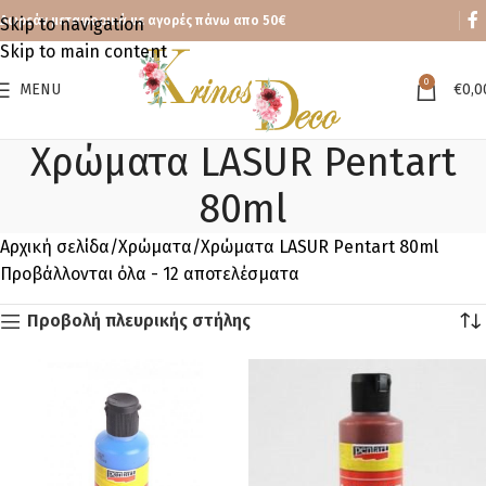
Δωρεάν μεταφορικά με αγορές πάνω απο 50€
Skip to navigation
Skip to main content
0
MENU
€
0,0
Χρώματα LASUR Pentart
80ml
Αρχική σελίδα
Χρώματα
Χρώματα LASUR Pentart 80ml
Προβάλλονται όλα - 12 αποτελέσματα
Προβολή πλευρικής στήλης