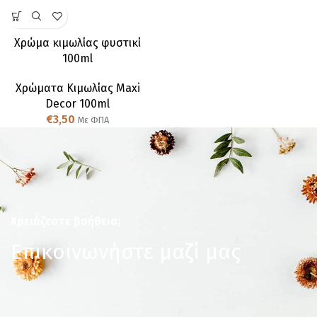
Χρώμα κιμωλίας φυστικί
100ml
Χρώματα Κιμωλίας Maxi
Decor 100ml
€
3,50
Με ΦΠΑ
Χρειάζεστε βοήθεια;
Επικοινωνήστε μαζί μας