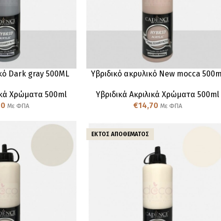
κό Dark gray 500ML
Υβριδικό ακρυλικό New mocca 500m
ικά Χρώματα 500ml
Υβριδικά Ακριλικά Χρώματα 500ml
70
€
14,70
Με ΦΠΑ
Με ΦΠΑ
ΕΚΤΌΣ ΑΠΟΘΈΜΑΤΟΣ