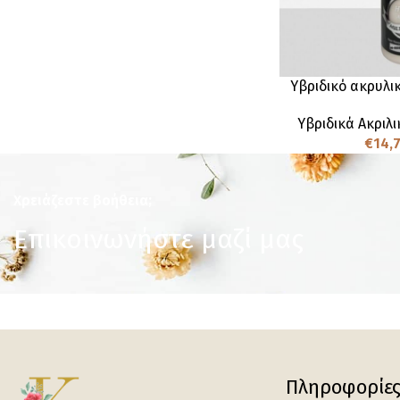
Υβριδικό ακρυλι
Υβριδικά Ακριλ
€
14,
Χρειάζεστε βοήθεια;
Επικοινωνήστε μαζί μας
Πληροφορίε