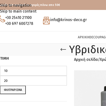
Skip to navigation
ωρεάν μεταφορικά με αγορές πάνω απο 50€
Skip to main content
+30 25410 21100
info@krinos-deco.gr
+30 697 6007278
ΑΡΧΙΚΉ
DECOUPAG
Υβριδικ
ΤΙΜΉ
Αρχική σελίδα
Χρ
ΦΙΛΤΡΆΡΙΣΜΑ