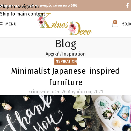
Δωρεάν μεταφορικά με αγορές πάνω απο 50€
Skip to navigation
Skip to main content
0
MENU
€
0,0
Blog
Αρχική
Inspiration
INSPIRATION
Minimalist Japanese-inspired
furniture
krinos-deco
On 26 Αυγούστου, 2021