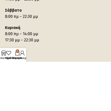
Σάββατο
8:00 πμ – 22:30 μμ
Κυριακή
8:00 πμ – 14:00 μμ
17:30 μμ – 22:30 μμ
0
τάστημα
Wishlist
Ο λογαριασμός μου
Καλάθι