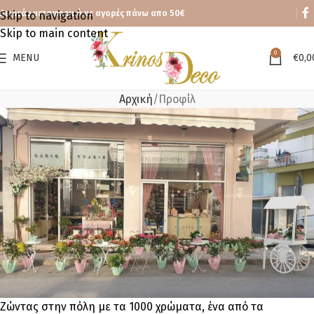
Δωρεάν μεταφορικά με αγορές πάνω απο 50€
Skip to navigation
Skip to main content
0
MENU
€
0,0
Αρχική
Προφίλ
Ζώντας στην πόλη με τα 1000 χρώματα, ένα από τα